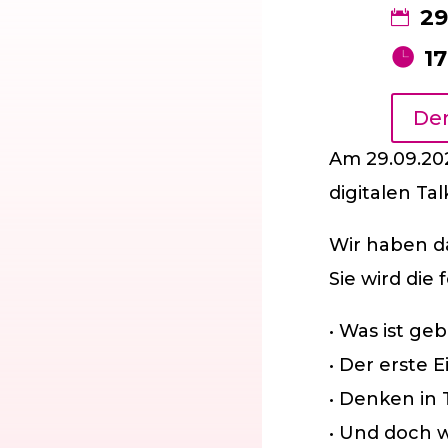
29
17
De
Am 29.09.202
digitalen T
Wir haben da
Sie wird di
• Was ist ge
• Der erste 
• Denken in
• Und doch w